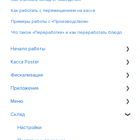
Как работать с перемещением на кассе
Примеры работы с «Производством»
Что такое «Переработки» и как переработать блюдо
Начало работы
Касса Poster
Знакомство с Poster
Фискализация
Регистрация и вход
Общие
Приложения
Обслуживание у столиков
Фискализация в Казахстане
Меню
Заказ
Фискализация в Узбекистане
Postie AI Assistant
Склад
Скидки и акции
Poster QR
Добавление товаров и блюд
Отчеты
Poster Site
Модификации
Настройки