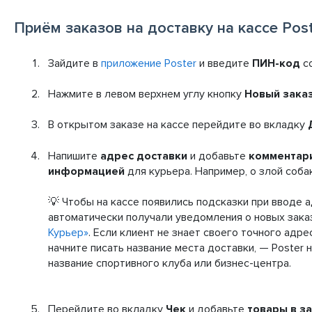
Приём заказов на доставку на кассе Pos
Зайдите в
приложение Poster
и введите
ПИН-код
со
Нажмите в левом верхнем углу кнопку
Новый зака
В открытом заказе на кассе перейдите во вкладку
Напишите
адрес доставки
и добавьте
комментар
информацией
для курьера. Например, о злой соба
💡 Чтобы на кассе появились подсказки при вводе 
автоматически получали уведомления о новых зака
Курьер»
. Если клиент не знает своего точного адре
начните писать название места доставки, — Poster н
название спортивного клуба или бизнес-центра.
Перейдите во вкладку
Чек
и добавьте
товары в з