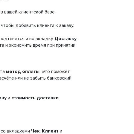
 в вашей клиентской базе.
, чтобы добавить клиента к заказу.
 подтянется и во вкладку
Доставку
.
а и экономить время при принятии
нта
метод оплаты
. Это поможет
асчёте или не забыть банковский
ону
и
стоимость доставки
.
 со вкладками
Чек
,
Клиент
и