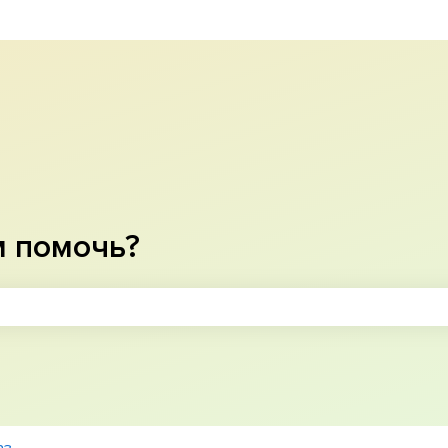
м помочь?
оле поиска является пустым.