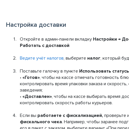
Настройка доставки
Откройте в админ-панели вкладку
Настройки
→
До
Работать с доставкой
Ведите учёт налогов
, выберите
налог
, который бу
Поставьте галочку в пункте
Использовать статус
•
«Готов»
, чтобы на кассе отмечать готовность блю
контролировать время упаковки заказа и скорость, 
заведения;
•
«Доставлен»
, чтобы на кассе выбирать время дос
контролировать скорость работы курьеров.
Если вы
работаете с фискализацией,
проверьте 
фискального чека
. Например, чтобы заранее под
его в пакет с заказом, выберите вариант «При пере