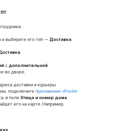
ter
трудника.
з
и выберите его тип —
Доставка
.
Доставка
.
ий
с
дополнительной
ке во дворе.
адреса доставки и курьеры
зах, подключите
приложение «Poster
са, в поле
Улица и номер дома
айдёт его на карте. Например,
аказ
.