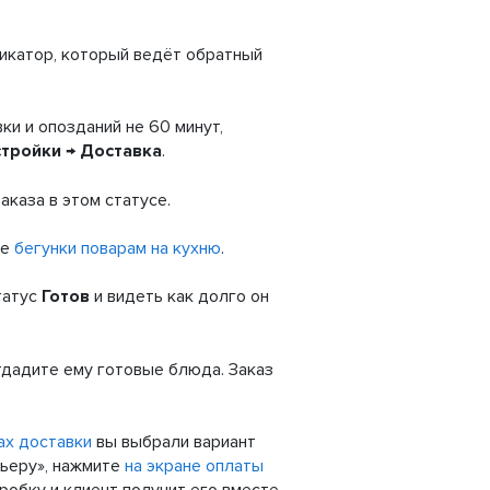
дикатор, который ведёт обратный
ки и опозданий не 60 минут,
тройки → Доставка
.
аказа в этом статусе.
те
бегунки поварам на кухню
.
татус
Готов
и видеть как долго он
отдадите ему готовые блюда. Заказ
ах доставки
вы выбрали вариант
рьеру», нажмите
на экране оплаты
робку и клиент получит его вместе