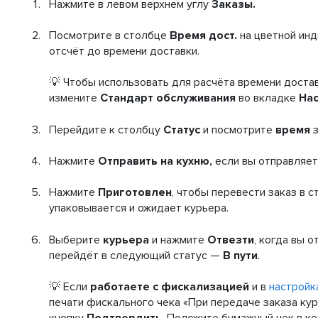
Нажмите в левом верхнем углу
Заказы.
Посмотрите в столбце
Время дост.
на цветной ин
отсчёт до времени доставки.
💡 Чтобы использовать для расчёта времени достав
измените
Стандарт обслуживания
во вкладке
Нас
Перейдите к столбцу
Статус
и посмотрите
время
з
Нажмите
Отправить на кухню,
если вы отправляе
Нажмите
Приготовлен
, чтобы перевести заказ в с
упаковывается и ожидает курьера.
Выберите
курьера
и нажмите
Отвезти
, когда вы 
перейдёт в следующий статус —
В пути
.
💡 Если
работаете с фискализацией
и в
настройк
печати фискального чека «При передаче заказа ку
кнопку
Подтвердить
. Положите бумажный чек в ко