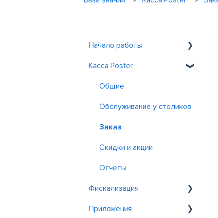
База знаний
Касса Poster
Зак
Начало работы
Касса Poster
Знакомство с Poster
Регистрация и вход
Общие
Обслуживание у столиков
Заказ
Скидки и акции
Отчеты
Фискализация
Приложения
Фискализация в