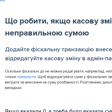
ьне
Що робити, якщо касову змі
неправильною сумою
Додайте фіскальну транзакцію внесе
відредагуйте касову зміну в адмін-па
Оскільки фіскальні дії не можна редагувати, наприклад, н
тільки
повернути
. Щоб відредагувати суми у фіскальних зв
витрати чи внесення на суму розбіжності. Розглянемо декіл
випадках.
Якщо вказали 0, а треба було вказати су