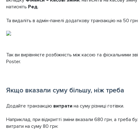
вкладку
Фінанси → Касові зміни
, натисніть на касову змін
натисніть
Ред
.
Та видаліть в адмін-панелі додаткову транзакцію на 50 гр
Так ви вирівняєте розбіжність між касою та фіскальними з
Poster.
Якщо вказали суму більшу, ніж треба
Додайте транзакцію
витрати
на суму різниці готівки.
Наприклад, при відкритті зміни вказали 680 грн, а треба б
витрати на суму 80 грн: