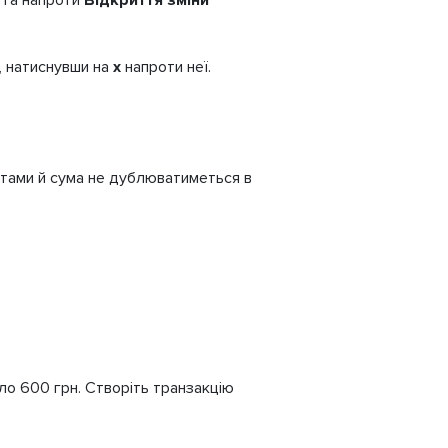
у та напроти
Відкриття зміни
н, натиснувши на
х
напроти неї.
вітами й сума не дублюватиметься в
уло 600 грн. Створіть транзакцію