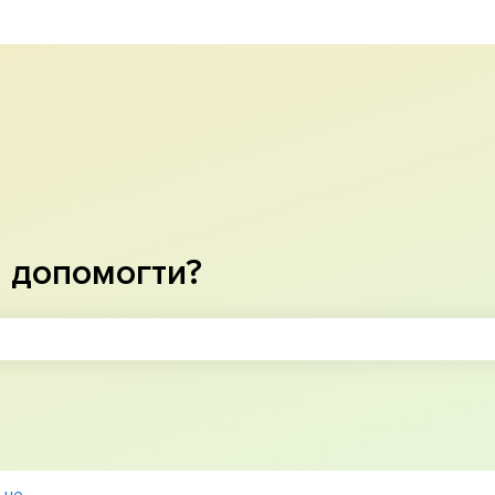
рекладу
 допомогти?
ошуку пусте.