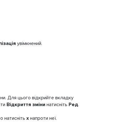
лізація
увімкнений.
іни. Для цього відкрийте вкладку
оти
Відкриття зміни
натисніть
Ред
.
о натисніть
х
напроти неї.