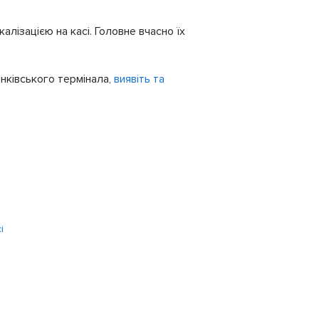
алізацією на касі. Головне вчасно їх
банківського термінала,
виявіть та
і