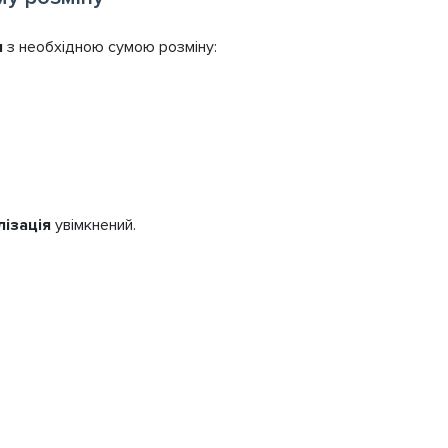
я
з необхідною сумою розміну:
лізація
увімкнений.