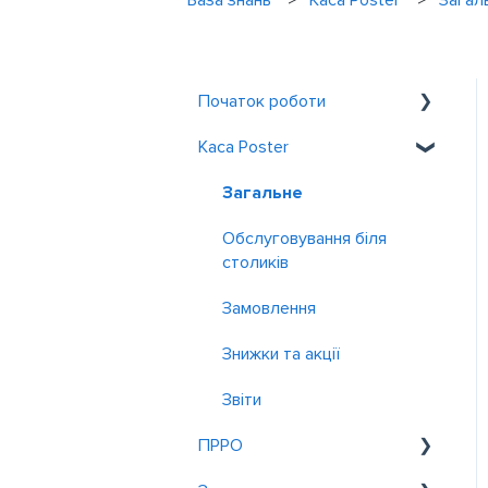
База знань
Каса Poster
Загал
Початок роботи
Каса Poster
Знайомство з Poster
Реєстрація та вхід
Загальне
Обслуговування біля
столиків
Замовлення
Знижки та акції
Звiти
ПРРО