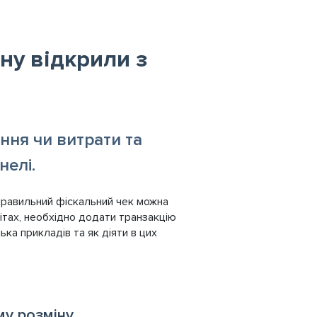
ну відкрили з
ння чи витрати та
нелі.
еправильний фіскальний чек можна
ітах, необхідно додати транзакцію
ька прикладів та як діяти в цих
му розміну