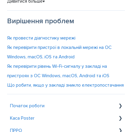
Дивитися більше
▼
Вирішення проблем
Як провести діагностику мережі
Як перевірити пристрої в локальній мережі на OC
Windows, macOS, iOS та Android
Як перевірити рівень Wi-Fi-сигналу у закладі на
пристроях з ОС Windows, macOS, Android та iOS
Що робити, якщо у закладі зникло електропостачання
Початок роботи
Каса Poster
Знайомство з Poster
ПРРО
Реєстрація та вхід
Загальне