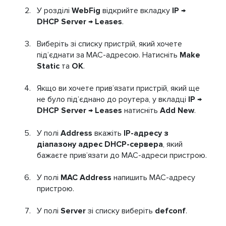
У розділі
WebFig
відкрийте вкладку
IP →
DHCP Server → Leases
.
Виберіть зі списку пристрій, який хочете
під’єднати за MAC-адресою. Натисніть
Make
Static
та
ОК
.
Якщо ви хочете прив’язати пристрій, який ще
не було під’єднано до роутера, у вкладці
IP →
DHCP Server → Leases
натисніть
Add New
.
У полі
Address
вкажіть
IP-адресу з
діапазону адрес DHCP-сервера
, який
бажаєте прив’язати до MAC-адреси пристрою.
У полі
MAC Address
напишить MAC-адресу
пристрою.
У полі
Server
зі списку виберіть
defconf
.