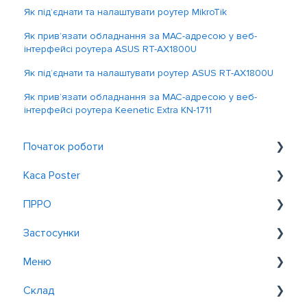
Як під’єднати та налаштувати роутер MikroTik
Як прив’язати обладнання за MAC-адресою у веб-
інтерфейсі роутера ASUS RT-AX1800U
Як під’єднати та налаштувати роутер ASUS RT-AX1800U
Як прив’язати обладнання за MAC-адресою у веб-
інтерфейсі роутера Keenetic Extra KN-1711
Початок роботи
Каса Poster
Знайомство з Poster
ПРРО
Реєстрація та вхід
Загальне
Застосунки
Обслуговування біля столиків
Налаштування
Меню
Замовлення
Зміна даних
Postie AI Assistant
Склад
Знижки та акції
Робота на касі
Рoster QR
Додавання товарів і страв