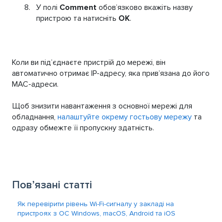
У полі
Comment
обов’язково вкажіть назву
пристрою та натисніть
ОК
.
Коли ви під’єднаєте пристрій до мережі, він
автоматично отримає IP-адресу, яка прив’язана до його
MAC-адреси.
Щоб знизити навантаження з основної мережі для
обладнання,
налаштуйте окрему гостьову мережу
та
одразу обмежте її пропускну здатність.
Пов’язані статті
Як перевірити рівень Wi-Fi-сигналу у закладі на
пристроях з ОС Windows, macOS, Android та iOS