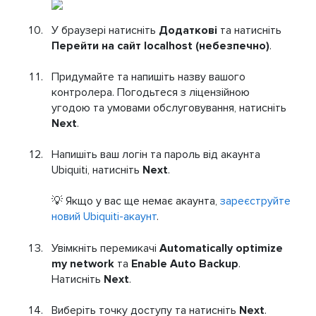
У браузері натисніть
Додаткові
та натисніть
Перейти на сайт localhost (небезпечно)
.
Придумайте та напишіть назву вашого
контролера. Погодьтеся з ліцензійною
угодою та умовами обслуговування, натисніть
Next
.
Напишіть ваш логін та пароль від акаунта
Ubiquiti, натисніть
Next
.
💡 Якщо у вас ще немає акаунта,
зареєструйте
новий Ubiquiti-акаунт
.
Увімкніть перемикачі
Automatically optimize
my network
та
Enable Auto Backup
.
Натисніть
Next
.
Виберіть точку доступу та натисніть
Next
.