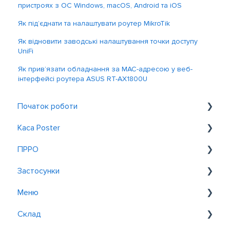
пристроях з ОС Windows, macOS, Android та iOS
Як під’єднати та налаштувати роутер MikroTik
Як відновити заводські налаштування точки доступу
UniFi
Як прив’язати обладнання за MAC-адресою у веб-
інтерфейсі роутера ASUS RT-AX1800U
Початок роботи
Каса Poster
Знайомство з Poster
ПРРО
Реєстрація та вхід
Загальне
Застосунки
Обслуговування біля столиків
Налаштування
Меню
Замовлення
Зміна даних
Postie AI Assistant
Склад
Знижки та акції
Робота на касі
Рoster QR
Додавання товарів і страв