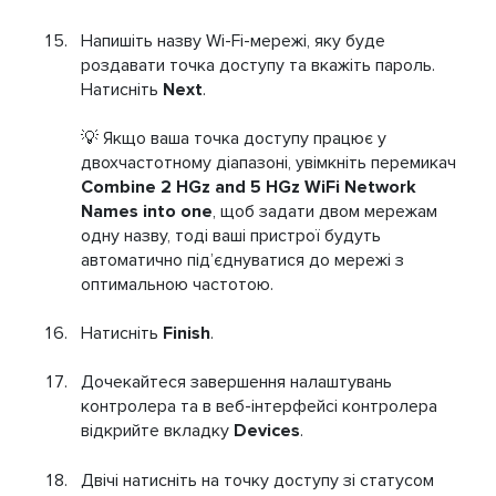
Напишіть назву Wi-Fi-мережі, яку буде
роздавати точка доступу та вкажіть пароль.
Натисніть
Next
.
💡 Якщо ваша точка доступу працює у
двохчастотному діапазоні, увімкніть перемикач
Combine 2 HGz and 5 HGz WiFi Network
Names into one
, щоб задати двом мережам
одну назву, тоді ваші пристрої будуть
автоматично під’єднуватися до мережі з
оптимальною частотою.
Натисніть
Finish
.
Дочекайтеся завершення налаштувань
контролера та в веб-інтерфейсі контролера
відкрийте вкладку
Devices
.
Двічі натисніть на точку доступу зі статусом