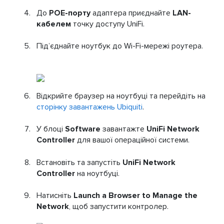
До
POE-порту
адаптера приєднайте
LAN-
кабелем
точку доступу UniFi.
Під’єднайте ноутбук до Wi-Fi-мережі роутера.
Відкрийте браузер на ноутбуці та перейдіть на
сторінку завантажень Ubiquiti
.
У блоці
Software
завантажте
UniFi Network
Controller
для вашої операційної системи.
Встановіть та запустіть
UniFi Network
Controller
на ноутбуці.
Натисніть
Launch a Browser to Manage the
Network
, щоб запустити контролер.