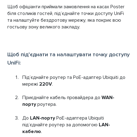
Щоб офіціанти приймали замовлення на касах Poster
біля столиків гостей, під’єднайте точки доступу UniFi
та налаштуйте бездротову мережу, яка покриє всю
гостьову зону великого закладу.
Щоб під’єднати та налаштувати точку доступу
UniFi:
Під’єднайте роутер та PoE-адаптер Ubiquiti до
мережі
220V
.
Приєднайте кабель провайдера до
WAN-
порту
роутера.
До
LAN-порту
PoE-адаптера Ubiquiti
під’єднайте роутер за допомогою
LAN-
кабелю
.