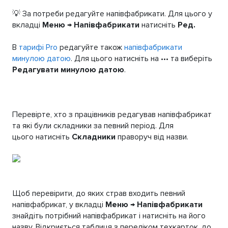
💡 За потреби редагуйте напівфабрикати. Для цього у
вкладці
Меню → Напівфабрикати
натисніть
Ред.
В
тарифі Pro
редагуйте також
напівфабрикати
минулою датою
. Для цього натисніть на ••• та виберіть
Редагувати минулою датою
.
Перевірте, хто з працівників редагував напівфабрикат
та які були складники за певний період. Для
цього натисніть
Складники
праворуч від назви.
Щоб перевірити, до яких страв входить певний
напівфабрикат, у вкладці
Меню → Напівфабрикати
знайдіть потрібний напівфабрикат і натисніть на його
назву. Відкриється таблиця з переліком техкарток, до