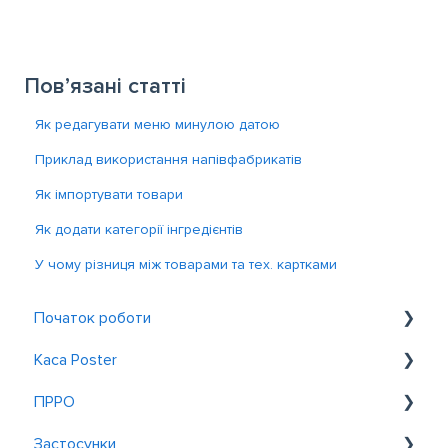
Пов’язані статті
Як редагувати меню минулою датою
Приклад використання напівфабрикатів
Як імпортувати товари
Як додати категорії інгредієнтів
У чому різниця між товарами та тех. картками
Початок роботи
Каса Poster
Знайомство з Poster
ПРРО
Реєстрація та вхід
Загальне
Застосунки
Обслуговування біля столиків
Налаштування