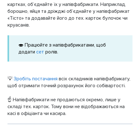
картках, об’єднайте їх у напівфабрикати. Наприклад,
борошно, яйця та дріжджі об’єднайте у напівфабрикат
«Тісто» та додавайте його до тех. карток булочок чи
круасанів.
🍣 Працюйте з напівфабрикатами, щоб
додати
сет
ролів.
​💡
Зробіть постачання
всіх складників напівфабрикату,
щоб отримати точний розрахунок його собівартості.
☝️ Напівфабрикати не продаються окремо, лише у
складі тех. карток. Тому вони не відображаються на
касі в офіціанта чи касира.