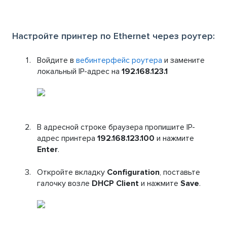
Настройте принтер по Ethernet через роутер:
Войдите в
вебинтерфейс роутера
и замените
локальный IP-адрес на
192.168.123.1
В адресной строке браузера пропишите IP-
адрес принтера
192.168.123.100
и нажмите
Enter
.
Откройте вкладку
Configuration
, поставьте
галочку возле
DHCP Client
и нажмите
Save
.