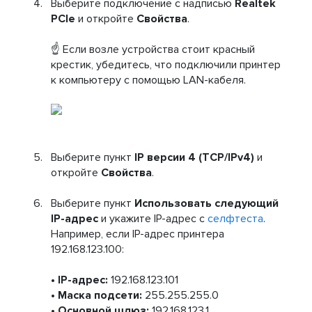
Выберите подключение с надписью
Realtek
PCIe
и откройте
Свойства
.
☝ Если возле устройства стоит красный
крестик, убедитесь, что подключили принтер
к компьютеру с помощью LAN-кабеля.
Выберите пункт
IP версии 4 (TCP/IPv4)
и
откройте
Свойства
.
Выберите пункт
Использовать следующий
IP-адрес
и укажите IP-адрес с
селфтеста
.
Например, если IP-адрес принтера
192.168.123.100:
• IP-адрес:
192.168.123.101
• Маска подсети:
255.255.255.0
• Основной шлюз:
192.168.123.1