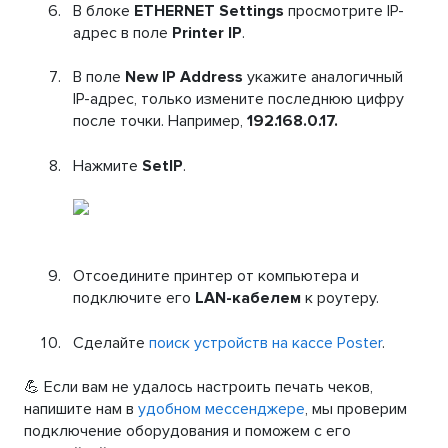
В блоке
ETHERNET Settings
просмотрите IP-
адрес в поле
Printer IP
.
В поле
New IP Address
укажите аналогичный
IP-адрес, только измените последнюю цифру
после точки. Например,
192.168.0.17.
Нажмите
SetIP
.
Отсоедините принтер от компьютера и
подключите его
LAN-кабелем
к роутеру.
Сделайте
поиск устройств на кассе Poster
.
💪 Если вам не удалось настроить печать чеков,
напишите нам в
удобном мессенджере
, мы проверим
подключение оборудования и поможем с его