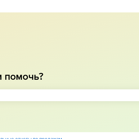
м помочь?
оле поиска является пустым.