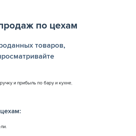
 продаж по цехам
роданных товаров,
 просматривайте
учку и прибыль по бару и кухне,
 цехам:
ли.