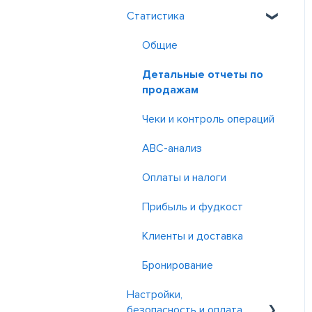
Импорт и экспорт
переработка
Статистика
Poster Курьер
Чаевые и комиссии
Касса
Программы лояльности
Инвентаризация и
Бронирование и заказы
Зарплата
Сотрудники
Акции
Общие
списание
Другие приложения
Как навести порядок в
Детальные отчеты по
Контроль и отчет
финансах
продажам
Финансовые отчеты и
Чеки и контроль операций
Cash flow
ABC-анализ
P&L
Оплаты и налоги
Прибыль и фудкост
Клиенты и доставка
Бронирование
Настройки,
безопасность и оплата