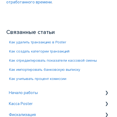
отработанного времени
.
Связанные статьи
Как удалить транзакцию в Poster
Как создать категории транзакций
Как отредактировать показатели кассовой смены
Как импортировать банковскую выписку
Как учитывать процент комиссии
Начало работы
Касса Poster
Знакомство с Poster
Фискализация
Регистрация и вход
Общие