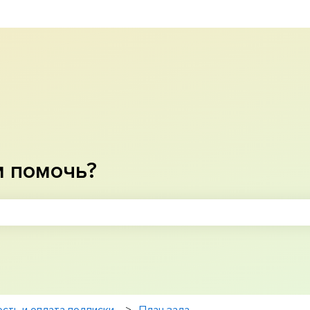
м помочь?
оле поиска является пустым.