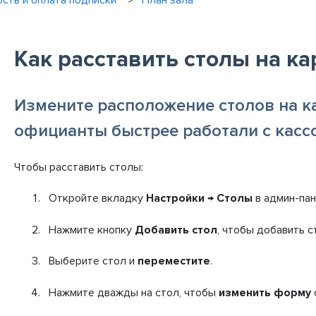
ость и оплата подписки
План зала
Как расставить столы на ка
Измените расположение столов на ка
официанты быстрее работали с касс
Чтобы расставить столы:
Откройте вкладку
Настройки
→
Столы
в админ-пан
Нажмите кнопку
Добавить стол
, чтобы добавить с
Выберите стол и
переместите
.
Нажмите дважды на стол, чтобы
изменить форму