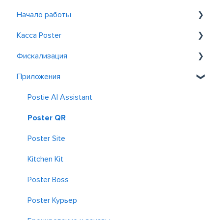
Начало работы
Касса Poster
Знакомство с Poster
Фискализация
Регистрация и вход
Общие
Приложения
Обслуживание у столиков
Фискализация в Казахстане
Заказ
Фискализация в Узбекистане
Postie AI Assistant
Скидки и акции
Poster QR
Отчеты
Poster Site
Kitchen Kit
Poster Boss
Poster Курьер