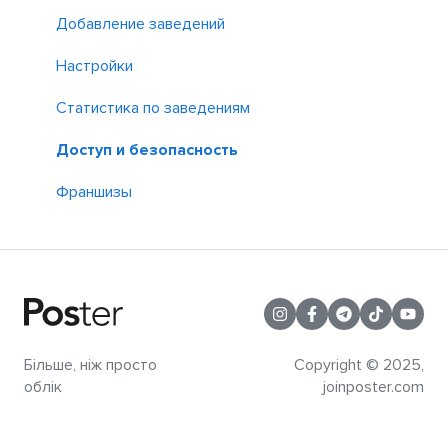
Оплаты и налоги
Доставка и источники заказов
Другое оборудование
Настройка сети и роутеров
Добавление заведений
Прибыль и фудкост
Настройки чеков
Устранение неполадок
Решение проблем
Настройки
Клиенты и доставка
План зала
Статистика по заведениям
Бронирование
Оплата подписки
Доступ и безопасность
Франшизы
Більше, ніж просто
Copyright © 2025,
облік
joinposter.com