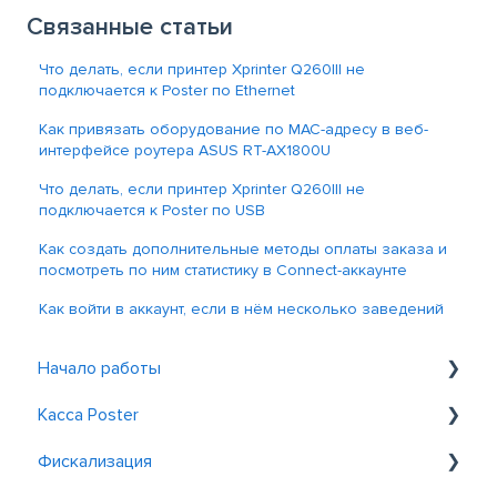
Связанные статьи
Что делать, если принтер Xprinter Q260lll не
подключается к Poster по Ethernet
Как привязать оборудование по MAC-адресу в веб-
интерфейсе роутера ASUS RT-AX1800U
Что делать, если принтер Xprinter Q260lll не
подключается к Poster по USB
Как создать дополнительные методы оплаты заказа и
посмотреть по ним статистику в Connect-аккаунте
Как войти в аккаунт, если в нём несколько заведений
Начало работы
Касса Poster
Знакомство с Poster
Фискализация
Регистрация и вход
Общие