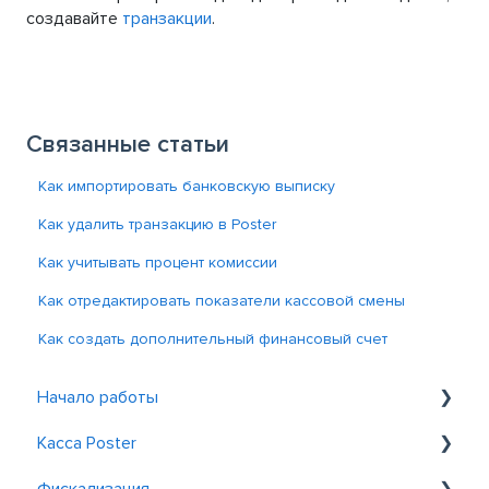
создавайте
транзакции
.
Связанные статьи
Как импортировать банковскую выписку
Как удалить транзакцию в Poster
Как учитывать процент комиссии
Как отредактировать показатели кассовой смены
Как создать дополнительный финансовый счет
Начало работы
Касса Poster
Знакомство с Poster
Фискализация
Регистрация и вход
Общие