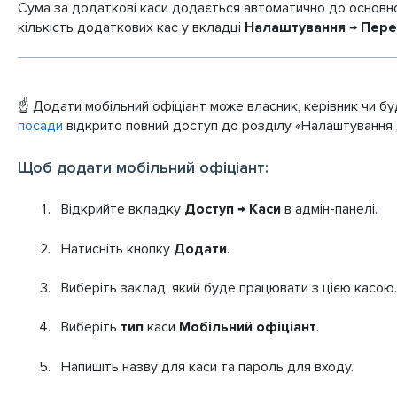
Сума за додаткові каси додається автоматично до основно
кількість додаткових кас у вкладці
Налаштування → Пер
☝️ Додати мобільний офіціант може власник, керівник чи бу
посади
відкрито повний доступ до розділу «Налаштування 
Щоб додати мобільний офіціант:
Відкрийте вкладку
Доступ → Каси
в адмін-панелі.
Натисніть кнопку
Додати
.
Виберіть заклад, який буде працювати з цією касою.
Виберіть
тип
каси
Мобільний офіціант
.
Напишіть назву для каси та пароль для входу.