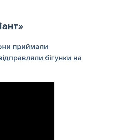
іант»
вони приймали
відправляли бігунки на