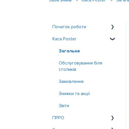
База знань
Каса Poster
Загал
Початок роботи
Каса Poster
Знайомство з Poster
Реєстрація та вхід
Загальне
Обслуговування біля
столиків
Замовлення
Знижки та акції
Звiти
ПРРО