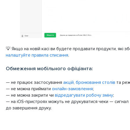
💡 Якщо на новій касі ви будете продавати продукти, які з
налаштуйте правила списання
.
Обмеження мобільного офіціанта:
— не працює застосування
акцій
,
бронювання столів
та ре
— не можна приймати
онлайн-замовлення
;
— не можна закрити чи
відредагувати робочу зміну
;
— на iOS-пристроях можуть не друкуватися чеки — сигнал
до завершення друку.