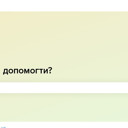
рекладу
 допомогти?
ошуку пусте.