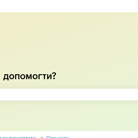
рекладу
 допомогти?
ошуку пусте.