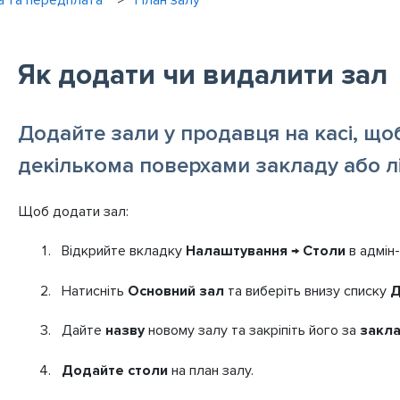
а та передплата
План залу
Як додати чи видалити зал
Додайте зали у продавця на касі, що
декількома поверхами закладу або 
Щоб додати зал:
Відкрийте вкладку
Налаштування → Столи
в адмін-
Натисніть
Основний зал
та виберіть внизу списку
Д
Дайте
назву
новому залу та закріпіть його за
закл
Додайте столи
на план залу.