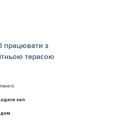
б працювати з
літньою терасою
панелі.
одати зал
.
адом
.