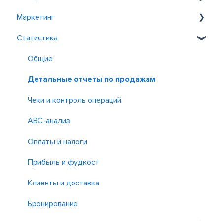
Маркетинг
Poster Boss
Импорт и экспорт
Производство и переработка
Кассовые смены
Заведение
Статистика
Poster Курьер
Инвентаризация и списание
Чаевые и комиссии
Касса
Программы лояльности
Бронирование и заказы
Контроль и отчет
Зарплата
Сотрудники
Акции
Общие
Другие приложения
Как навести порядок в финансах
Детальные отчеты по продажам
Финансовые отчеты и Cash flow
Чеки и контроль операций
P&L
ABC-анализ
Оплаты и налоги
Прибыль и фудкост
Клиенты и доставка
Бронирование