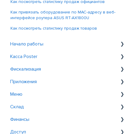
Как посмотреть статистику продаж официантов
Как привязать оборудование по MAC-адресу в веб-
интерфейсе роутера ASUS RT-AX1800U
Как посмотреть статистику продаж товаров
Начало работы
Касса Poster
Знакомство с Poster
Фискализация
Регистрация и вход
Общие
Приложения
Обслуживание у столиков
Фискализация в Казахстане
Меню
Заказ
Фискализация в Узбекистане
Postie AI Assistant
Склад
Скидки и акции
Poster QR
Добавление товаров и блюд
Финансы
Отчеты
Poster Site
Модификации
Настройки
Доступ
Kitchen Kit
Управление меню
Поставка и движение
Транзакции