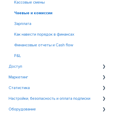
Poster Boss
Импорт и экспорт
Производство и переработка
Кассовые смены
Poster Курьер
Инвентаризация и списание
Чаевые и комиссии
Бронирование и заказы
Контроль и отчет
Зарплата
Другие приложения
Как навести порядок в финансах
Финансовые отчеты и Cash flow
P&L
Доступ
Маркетинг
Заведение
Статистика
Касса
Программы лояльности
Настройки, безопасность и оплата подписки
Сотрудники
Акции
Общие
Оборудование
Детальные отчеты по продажам
Общие настройки акаунта