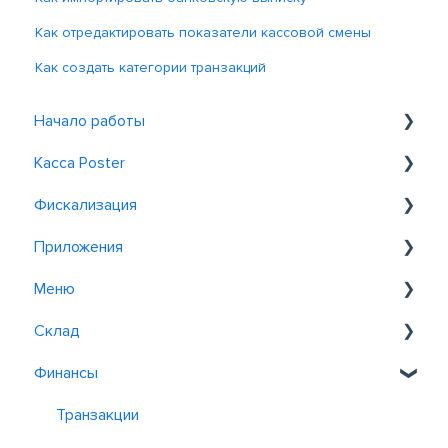
Как отредактировать показатели кассовой смены
Как создать категории транзакций
Начало работы
Касса Poster
Знакомство с Poster
Фискализация
Регистрация и вход
Общие
Приложения
Обслуживание у столиков
Фискализация в Казахстане
Меню
Заказ
Фискализация в Узбекистане
Postie AI Assistant
Склад
Скидки и акции
Poster QR
Добавление товаров и блюд
Финансы
Отчеты
Poster Site
Модификации
Настройки
Kitchen Kit
Управление меню
Поставка и движение
Транзакции