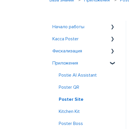
База знаний
Приложения
Post
Начало работы
Касса Poster
Знакомство с Poster
Фискализация
Регистрация и вход
Общие
Приложения
Обслуживание у столиков
Фискализация в
Казахстане
Заказ
Postie AI Assistant
Фискализация в
Скидки и акции
Poster QR
Узбекистане
Отчеты
Poster Site
Kitchen Kit
Poster Boss