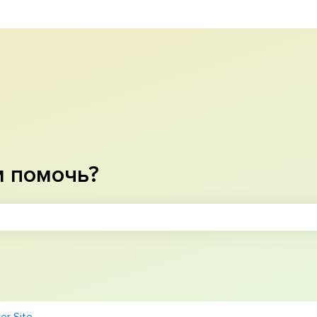
м помочь?
оле поиска является пустым.