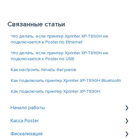
Связанные статьи
Что делать, если принтер Xprinter XP-T890H не
подключается к Poster по Ethernet
Что делать, если принтер Xprinter XP-T890H не
подключается к Poster по USB
Как настроить печать бегунков
Как подключить принтер Xprinter XP-T890H Bluetooth
Как подключить принтер Xprinter XP-T890H
Начало работы
Касса Poster
Знакомство с Poster
Фискализация
Регистрация и вход
Общие