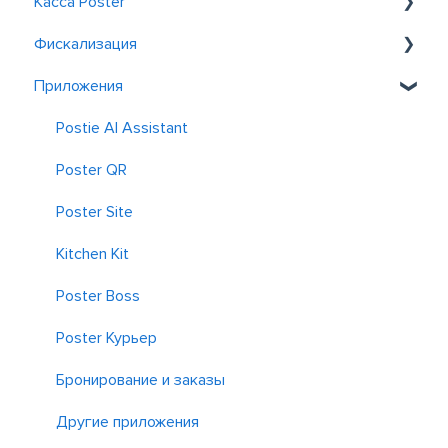
Касса Poster
Знакомство с Poster
Фискализация
Регистрация и вход
Общие
Приложения
Обслуживание у столиков
Фискализация в Казахстане
Заказ
Фискализация в Узбекистане
Postie AI Assistant
Скидки и акции
Poster QR
Отчеты
Poster Site
Kitchen Kit
Poster Boss
Poster Курьер
Бронирование и заказы
Другие приложения