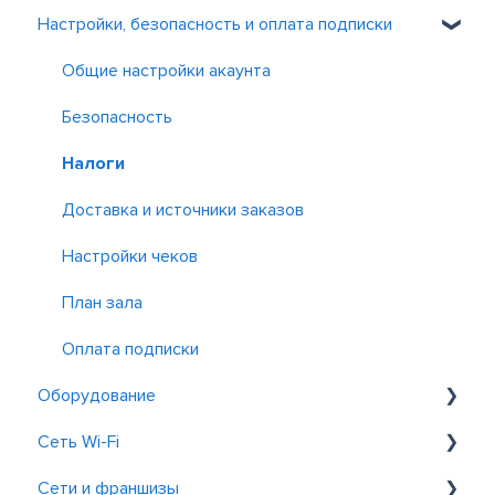
Настройки, безопасность и оплата подписки
Бронирование и заказы
Контроль и отчет
Зарплата
Сотрудники
Акции
Общие
Другие приложения
Как навести порядок в финансах
Детальные отчеты по продажам
Общие настройки акаунта
Финансовые отчеты и Cash flow
Чеки и контроль операций
Безопасность
P&L
ABC-анализ
Налоги
Оплаты и налоги
Доставка и источники заказов
Прибыль и фудкост
Настройки чеков
Клиенты и доставка
План зала
Бронирование
Оплата подписки
Оборудование
Сеть Wi-Fi
Принтеры
Сети и франшизы
Банковские терминалы
Выбор оборудования