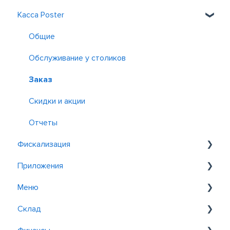
Касса Poster
Знакомство с Poster
Регистрация и вход
Общие
Обслуживание у столиков
Заказ
Скидки и акции
Отчеты
Фискализация
Приложения
Фискализация в Казахстане
Меню
Фискализация в Узбекистане
Postie AI Assistant
Склад
Poster QR
Добавление товаров и блюд