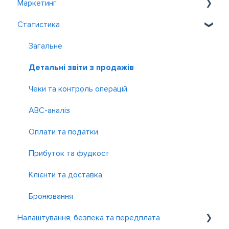
Маркетинг
Відновлення роботи
Рoster Boss
Імпорт та експорт
Виробництво й переробка
Касові зміни
Заклад
Статистика
Poster Кур’єр
Інвентаризація та списання
Чайові та комісії
Каса
Програми лояльності
Бронювання і замовлення
Контроль і звіт
Зарплата
Працівники
Акції
Загальне
Інші застосунки
Як навести лад у фінансах
Детальні звіти з продажів
Фінансові звіти та Cash flow
Чеки та контроль операцій
P&L
ABC-аналіз
Оплати та податки
Прибуток та фудкост
Клієнти та доставка
Бронювання
Налаштування, безпека та передплата