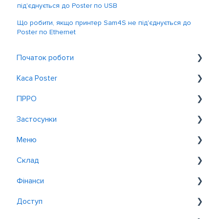
під'єднується до Poster по USB
Що робити, якщо принтер Sam4S не під'єднується до
Poster по Ethernet
Початок роботи
Каса Poster
Знайомство з Poster
ПРРО
Реєстрація та вхід
Загальне
Застосунки
Обслуговування біля столиків
Налаштування
Меню
Замовлення
Зміна даних
Postie AI Assistant
Склад
Знижки та акції
Робота на касі
Рoster QR
Додавання товарів і страв
Фінанси
Звiти
Ключі
Poster Site
Модифікації
Налаштування
Доступ
Звіти
Кitchen Kit
Управління меню
Постачання та рух
Транзакції