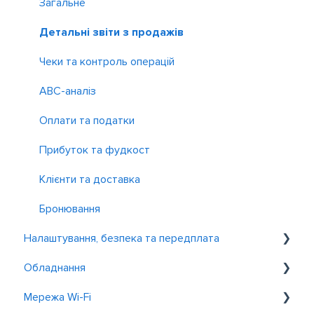
Бронювання і замовлення
Контроль і звіт
Зарплата
Працівники
Акції
Загальне
Інші застосунки
Як навести лад у фінансах
Детальні звіти з продажів
Фінансові звіти та Cash flow
Чеки та контроль операцій
P&L
ABC-аналіз
Оплати та податки
Прибуток та фудкост
Клієнти та доставка
Бронювання
Налаштування, безпека та передплата
Обладнання
Загальні налаштування акаунта
Мережа Wi-Fi
Безпека
Принтери