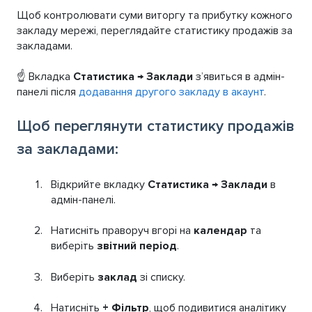
Щоб контролювати суми виторгу та прибутку кожного
закладу мережі, переглядайте статистику продажів за
закладами.
☝️ Вкладка
Статистика
→
Заклади
з’явиться в адмін-
панелі після
додавання другого закладу в акаунт
.
Щоб переглянути статистику продажів
за закладами:
Відкрийте вкладку
Статистика → Заклади
в
адмін-панелі.
Натисніть праворуч вгорі на
календар
та
виберіть
звітний період
.
Виберіть
заклад
зі списку.
Натисніть
+ Фільтр
, щоб подивитися аналітику