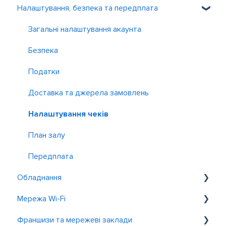
Налаштування, безпека та передплата
Бронювання і замовлення
Контроль і звіт
Зарплата
Працівники
Акції
Загальне
Інші застосунки
Як навести лад у фінансах
Детальні звіти з продажів
Загальні налаштування акаунта
Фінансові звіти та Cash flow
Чеки та контроль операцій
Безпека
P&L
ABC-аналіз
Податки
Оплати та податки
Доставка та джерела замовлень
Прибуток та фудкост
Налаштування чеків
Клієнти та доставка
План залу
Бронювання
Передплата
Обладнання
Мережа Wi-Fi
Принтери
Франшизи та мережеві заклади
Банківські термінали
Вибір обладнання