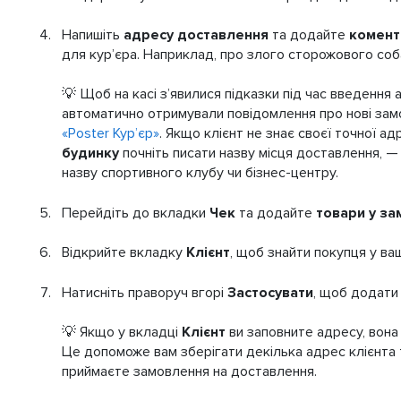
Напишіть
адресу доставлення
та додайте
комент
для кур’єра. Наприклад, про злого сторожового соба
💡 Щоб на касі з’явилися підказки під час введення
автоматично отримували повідомлення про нові зам
«Poster Кур’єр»
. Якщо клієнт не знає своєї точної ад
будинку
почніть писати назву місця доставлення, — P
назву спортивного клубу чи бізнес-центру.
Перейдіть до вкладки
Чек
та додайте
товари у з
Відкрийте вкладку
Клієнт
, щоб знайти покупця у ваші
Натисніть праворуч вгорі
Застосувати
, щоб додати
💡 Якщо у вкладці
Клієнт
ви заповните адресу, вона 
Це допоможе вам зберігати декілька адрес клієнта
приймаєте замовлення на доставлення.