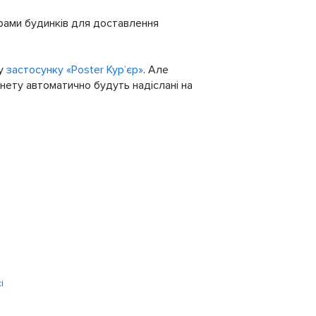
ерами будинків для доставлення
 у
застосунку «Poster Кур’єр»
. Але
рнету автоматично будуть надіслані на
і