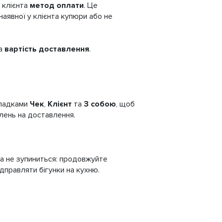
у клієнта
метод оплати
. Це
аявної у клієнта купюри або не
а
вартість доставлення
.
кладками
Чек
,
Клієнт
та
З собою
, щоб
лень на доставлення.
та не зупиниться: продовжуйте
дправляти бігунки на кухню.