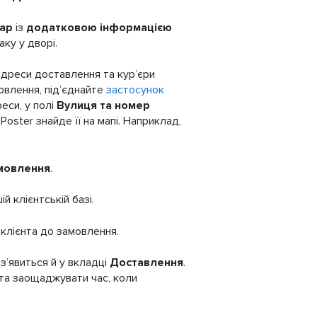
ар
із
додатковою інформацією
ку у дворі.
 адреси доставлення та кур’єри
овлення, під’єднайте
застосунок
реси, у полі
Вулиця та номер
oster знайде її на мапі. Наприклад,
амовлення
.
й клієнтській базі.
 клієнта до замовлення.
з’явиться й у вкладці
Доставлення
.
 та заощаджувати час, коли