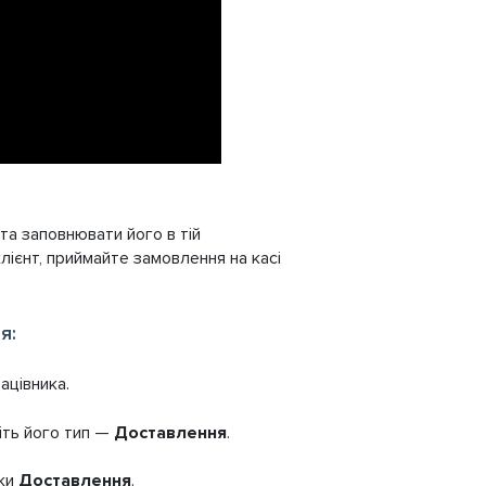
а заповнювати його в тій
лієнт, приймайте замовлення на касі
я:
ацівника.
іть його тип —
Доставлення
.
дки
Доставлення
.