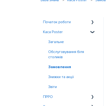
База знань
Каса Poster
Замов
Початок роботи
Каса Poster
Знайомство з Poster
Реєстрація та вхід
Загальне
Обслуговування біля
столиків
Замовлення
Знижки та акції
Звiти
ПРРО