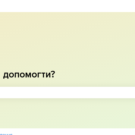
рекладу
 допомогти?
ошуку пусте.