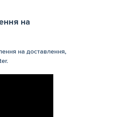
ення на
ення на доставлення,
er.