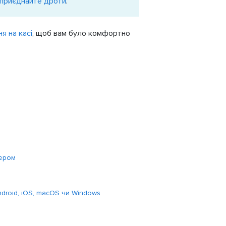
 приєднайте дроти
.
я на касі
, щоб вам було комфортно
тером
ndroid, iOS, macOS чи Windows