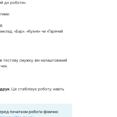
ий до роботи».
тиме:
й;
риклад, «Бар», «Кухня» чи «Гарячий
в тестову смужку, він налаштований
чек.
друк
. Це стабілізує роботу, навіть
перед початком роботи фізично