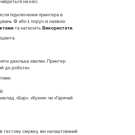
найдеться на касі.
після підключення принтера в
тувань ⚙️ або
i
, поруч із назвою
актами
та натисніть
Використати
.
ціанта.
няти декілька хвилин. Принтер
ий до роботи».
тиме:
й;
риклад, «Бар», «Кухня» чи «Гарячий
в тестову смужку, він налаштований