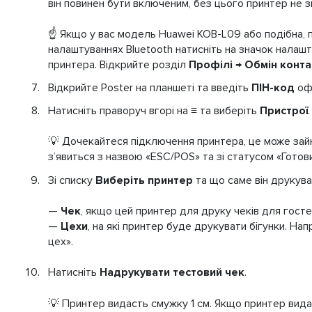
він повинен бути включеним, без цього принтер не з
☝️ Якщо у вас модель Huawei KOB-L09 або подібна, 
налаштуваннях Bluetooth натисніть на значок налаш
принтера. Відкрийте розділ
Профілі
→
Обмін конт
Відкрийте Poster на планшеті та введіть
ПІН-код
офі
Натисніть праворуч вгорі на
≡
та виберіть
Пристрої
.
💡 Дочекайтеся підключення принтера, це може зай
зʼявиться з назвою «ESC/POS» та зі статусом «Готов
Зі списку
Виберіть принтер
та що саме він друкува
—
Чек
, якщо цей принтер для друку чеків для госте
—
Цехи
, на які принтер буде друкувати бігунки. Нап
цех».
Натисніть
Надрукувати тестовий чек
.
💡 Принтер видасть смужку 1 см. Якщо принтер вида