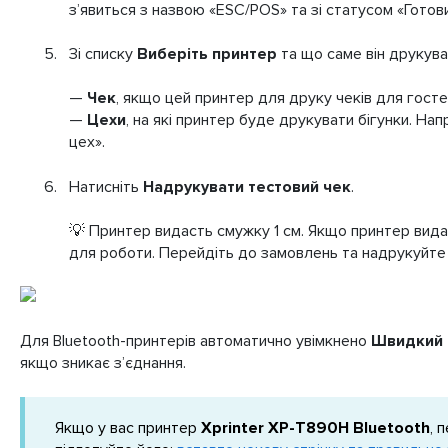
зʼявиться з назвою «ESC/POS» та зі статусом «Готов
Зі списку
Виберіть принтер
та що саме він друкува
—
Чек
, якщо цей принтер для друку чеків для госте
—
Цехи
, на які принтер буде друкувати бігунки. Нап
цех».
Натисніть
Надрукувати тестовий чек
.
💡 Принтер видасть смужку 1 см. Якщо принтер вида
для роботи. Перейдіть до замовлень та надрукуйте 
Для Bluetooth-принтерів автоматично увімкнено
Швидкий 
якщо зникає з’єднання.
Якщо у вас принтер
Xprinter XP-T890H Bluetooth
, 