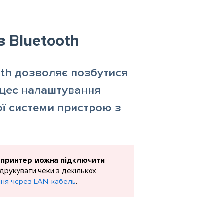
з Bluetooth
th дозволяє позбутися
оцес налаштування
ої системи пристрою з
 принтер можна підключити
 друкувати чеки з декількох
ння через LAN-кабель
.