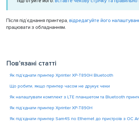
підготуйте його:
вставте чекову стрічку та правильно
Після підʼєднання принтера,
відредагуйте його налаштуванн
працювати з обладнанням.
Пов’язані статті
Як під'єднати принтер Xprinter XP-T890H Bluetooth
Що робити, якщо принтер часом не друкує чеки
Як налаштувати комплект з LTE планшетом та Bluetooth прин
Як під’єднати принтер Xprinter XP-T890H
Як під’єднати принтер Sam4S по Ethernet до пристроїв з ОС A