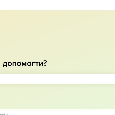
рекладу
 допомогти?
ошуку пусте.