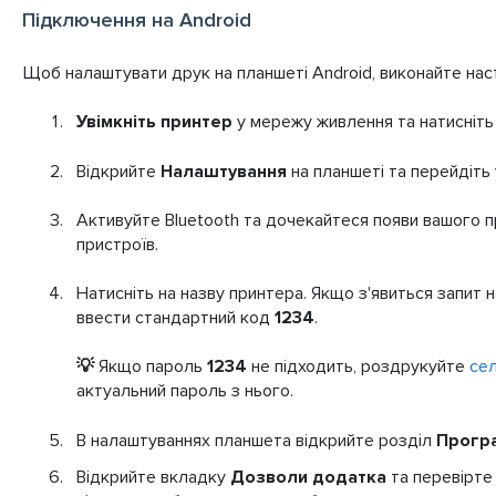
Підключення на Android
Щоб налаштувати друк на планшеті Android, виконайте наст
Увімкніть принтер
у мережу живлення та натисніть
Відкрийте
Налаштування
на планшеті та перейдіть
Активуйте Bluetooth та дочекайтеся появи вашого п
пристроїв.
Натисніть на назву принтера. Якщо з'явиться запит 
ввести стандартний код
1234
.
💡
Якщо пароль
1234
не підходить, роздрукуйте
се
актуальний пароль з нього.
В налаштуваннях планшета відкрийте розділ
Прогр
Відкрийте вкладку
Дозволи додатка
та перевірте