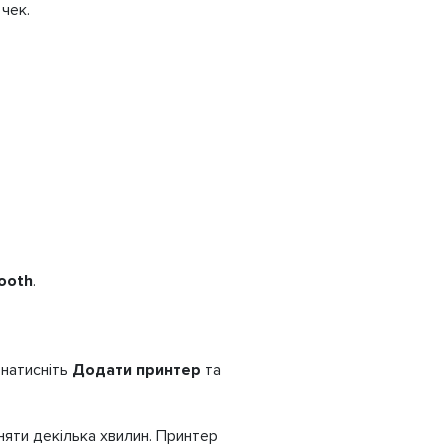
чек.
ooth
.
, натисніть
Додати принтер
та
няти декілька хвилин. Принтер