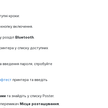
упні кроки:
 кнопку включення.
 у розділ
Bluetooth
.
ринтера у списку доступних
на введення пароля, спробуйте
лфтест
принтера та введіть
ами
та знайдіть у списку Poster.
 перемикач
Місце розташування
,