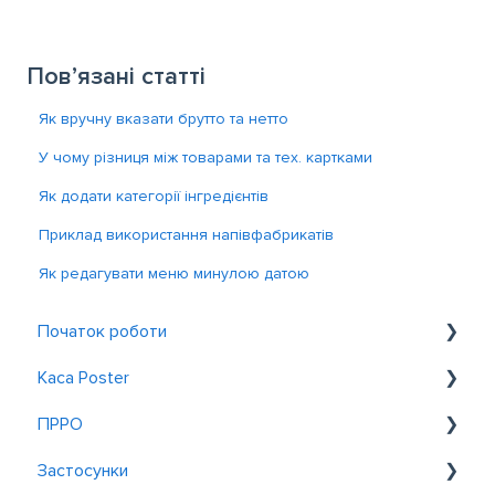
Пов’язані статті
Як вручну вказати брутто та нетто
У чому різниця між товарами та тех. картками
Як додати категорії інгредієнтів
Приклад використання напівфабрикатів
Як редагувати меню минулою датою
Початок роботи
Каса Poster
Знайомство з Poster
ПРРО
Реєстрація та вхід
Загальне
Застосунки
Обслуговування біля столиків
Налаштування