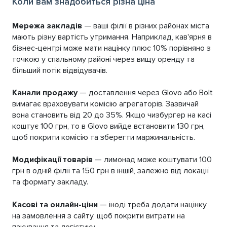
Коли вам знадобиться різна ціна
Мережа закладів
— ваші філії в різних районах міста
мають різну вартість утримання. Наприклад, кав'ярня в
бізнес-центрі може мати націнку плюс 10% порівняно з
точкою у спальному районі через вищу оренду та
більший потік відвідувачів.
Канали продажу
— доставлення через Glovo або Bolt
вимагає враховувати комісію агрегаторів. Зазвичай
вона становить від 20 до 35%. Якщо чизбургер на касі
коштує 100 грн, то в Glovo вийде встановити 130 грн,
щоб покрити комісію та зберегти маржинальність.
Модифікації товарів
— лимонад може коштувати 100
грн в одній філії та 150 грн в іншій, залежно від локації
та формату закладу.
Касові та онлайн-ціни
— іноді треба додати націнку
на замовлення з сайту, щоб покрити витрати на
пакування та логістику.