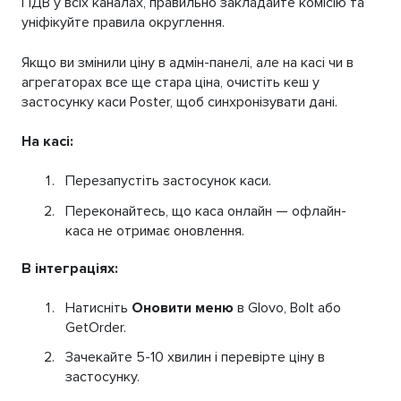
ПДВ у всіх каналах, правильно закладайте комісію та
уніфікуйте правила округлення.
Якщо ви змінили ціну в адмін-панелі, але на касі чи в
агрегаторах все ще стара ціна, очистіть кеш у
застосунку каси Poster, щоб синхронізувати дані.
На касі:
Перезапустіть застосунок каси.
Переконайтесь, що каса онлайн — офлайн-
каса не отримає оновлення.
В інтеграціях:
Натисніть
Оновити меню
в Glovo, Bolt або
GetOrder.
Зачекайте 5-10 хвилин і перевірте ціну в
застосунку.