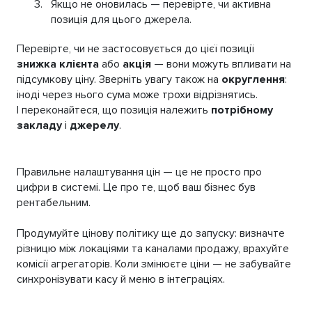
Якщо не оновилась — перевірте, чи активна
позиція для цього джерела.
Перевірте, чи не застосовується до цієї позиції
знижка клієнта
або
акція
— вони можуть впливати на
підсумкову ціну. Зверніть увагу також на
округлення
:
іноді через нього сума може трохи відрізнятись.
І переконайтеся, що позиція належить
потрібному
закладу
і
джерелу
.
Правильне налаштування цін — це не просто про
цифри в системі. Це про те, щоб ваш бізнес був
рентабельним.
Продумуйте цінову політику ще до запуску: визначте
різницю між локаціями та каналами продажу, врахуйте
комісії агрегаторів. Коли змінюєте ціни — не забувайте
синхронізувати касу й меню в інтеграціях.