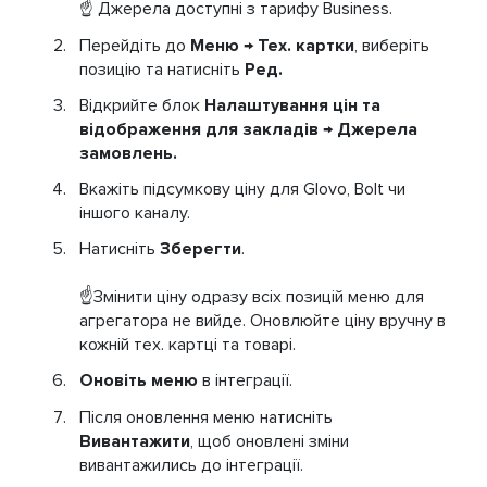
☝️ Джерела доступні з тарифу Business.
Перейдіть до
Меню → Тех. картки
,
виберіть
позицію та натисніть
Ред.
Відкрийте блок
Налаштування цін та
відображення для закладів → Джерела
замовлень.
Вкажіть підсумкову ціну для Glovo, Bolt чи
іншого каналу.
Натисніть
Зберегти
.
☝️Змінити ціну одразу всіх позицій меню для
агрегатора не вийде. Оновлюйте ціну вручну в
кожній тех. картці та товарі.
Оновіть меню
в інтеграції.
Після оновлення меню натисніть
Вивантажити
, щоб оновлені зміни
вивантажились до інтеграції.