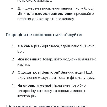
потрібного закладу.
Для джерел замовлення аналогічно: у блоці
Ціни для джерел замовлення
приховайте
позицію для конкретного каналу.
Якщо ціни не оновлюються, зʼясуйте:
Де саме різниця?
Каса, адмін-панель, Glovo,
Bolt.
Яка позиція?
Товар, його модифікація чи тех.
картка.
Є додаткові фактори?
Знижки, акції, ПДВ,
округлення можуть змінювати фінальну суму.
Чи оновили меню?
Після змін потрібно
синхронізувати касу та оновити меню в
інтеграціях.
Ціни можуть не сходитись через вплив: