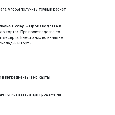
та, чтобы получить точный расчет
кладке
Склад
→
Производства
в
го торта». При производстве со
г десерта. Вместо них во вкладке
околадный торт».
и в ингредиенты тех. карты
удет списываться при продаже на