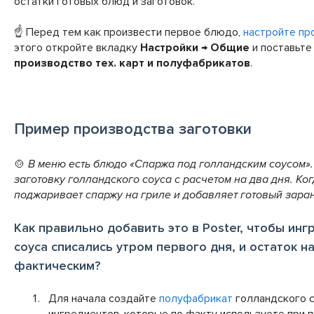
остатки готовых блюд и заготовок.
☝️ Перед тем как произвести первое блюдо,
настройте пр
этого откройте вкладку
Настройки → Общие
и поставьте
производство тех. карт и полуфабрикатов
.
Пример производства заготовки
🍲
В меню есть блюдо «Спаржа под голландским соусом».
заготовку голландского соуса с расчетом на два дня. Ко
поджаривает спаржу на гриле и добавляет готовый заран
Как правильно добавить это в Poster, чтобы ин
соуса списались утром первого дня, и остаток н
фактическим?
Для начала создайте
полуфабрикат
голландского с