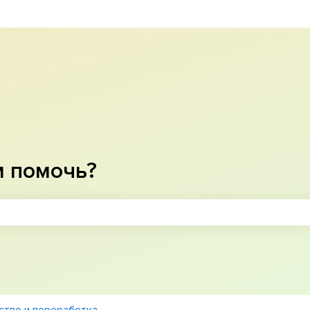
м помочь?
оле поиска является пустым.