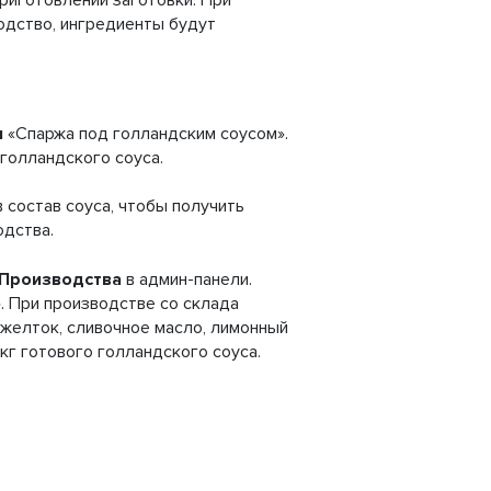
риготовлении заготовки. При
одство, ингредиенты будут
ы
«Спаржа под голландским соусом».
голландского соуса.
 состав соуса, чтобы получить
одства.
Производства
в админ-панели.
». При производстве со склада
 желток, сливочное масло, лимонный
 кг готового голландского соуса.