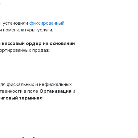
.
 установили
фиксированный
ся номенклатуры-услуги.
 кассовый ордер на основании
портированных продаж,
для фискальных и нефискальных
твенности в поле
Организация
и
нговый терминал
.