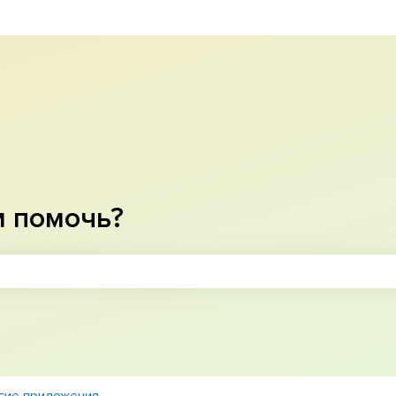
м помочь?
оле поиска является пустым.