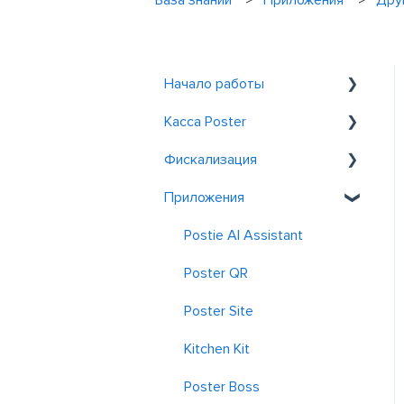
База знаний
Приложения
Дру
Начало работы
Касса Poster
Знакомство с Poster
Фискализация
Регистрация и вход
Общие
Приложения
Обслуживание у столиков
Фискализация в
Казахстане
Заказ
Postie AI Assistant
Фискализация в
Скидки и акции
Poster QR
Узбекистане
Отчеты
Poster Site
Kitchen Kit
Poster Boss