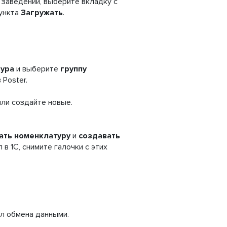
 заведений, выберите вкладку с
пункта
Загружать
.
ура
и выберите
группу
 Poster.
 или создайте новые.
ать номенклатуру
и
создавать
 в 1С, снимите галочки с этих
ил обмена данными.