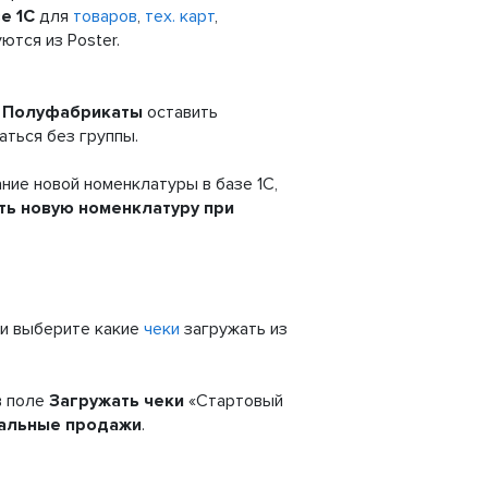
е 1С
для
товаров
,
тех. карт
,
ются из Poster.
и
Полуфабрикаты
оставить
аться без группы.
ние новой номенклатуры в базе 1С,
ть новую номенклатуру при
и выберите какие
чеки
загружать из
 в поле
Загружать чеки
«Стартовый
альные продажи
.