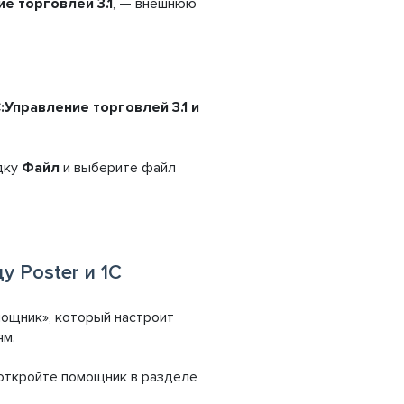
ие торговлей 3.1
, — внешнюю
С:Управление торговлей 3.1 и
адку
Файл
и выберите файл
 Poster и 1С
ощник», который настроит
ям.
 откройте помощник в разделе