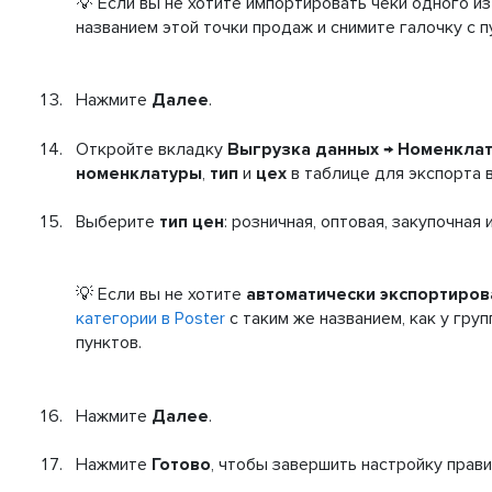
💡 Если вы не хотите импортировать чеки одного из
названием этой точки продаж и снимите галочку с 
Нажмите
Далее
.
Откройте вкладку
Выгрузка данных
→
Номенклат
номенклатуры
,
тип
и
цех
в таблице для экспорта в
Выберите
тип цен
: розничная, оптовая, закупочная
💡 Если вы не хотите
автоматически экспортиров
категории в Poster
с таким же названием, как у групп
пунктов.
Нажмите
Далее
.
Нажмите
Готово
, чтобы завершить настройку прав